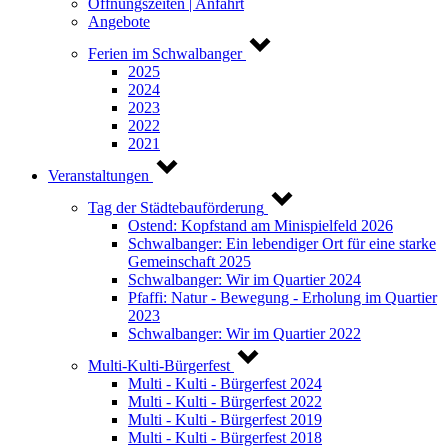
Öffnungszeiten | Anfahrt
Angebote
Ferien im Schwalbanger
2025
2024
2023
2022
2021
Veranstaltungen
Tag der Städtebauförderung
Ostend: Kopfstand am Minispielfeld 2026
Schwalbanger: Ein lebendiger Ort für eine starke
Gemeinschaft 2025
Schwalbanger: Wir im Quartier 2024
Pfaffi: Natur - Bewegung - Erholung im Quartier
2023
Schwalbanger: Wir im Quartier 2022
Multi-Kulti-Bürgerfest
Multi - Kulti - Bürgerfest 2024
Multi - Kulti - Bürgerfest 2022
Multi - Kulti - Bürgerfest 2019
Multi - Kulti - Bürgerfest 2018