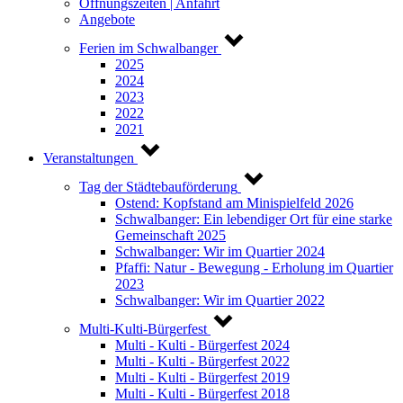
Öffnungszeiten | Anfahrt
Angebote
Ferien im Schwalbanger
2025
2024
2023
2022
2021
Veranstaltungen
Tag der Städtebauförderung
Ostend: Kopfstand am Minispielfeld 2026
Schwalbanger: Ein lebendiger Ort für eine starke
Gemeinschaft 2025
Schwalbanger: Wir im Quartier 2024
Pfaffi: Natur - Bewegung - Erholung im Quartier
2023
Schwalbanger: Wir im Quartier 2022
Multi-Kulti-Bürgerfest
Multi - Kulti - Bürgerfest 2024
Multi - Kulti - Bürgerfest 2022
Multi - Kulti - Bürgerfest 2019
Multi - Kulti - Bürgerfest 2018