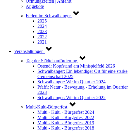
Öffnungszeiten | Anfahrt
Angebote
Ferien im Schwalbanger
2025
2024
2023
2022
2021
Veranstaltungen
Tag der Städtebauförderung
Ostend: Kopfstand am Minispielfeld 2026
Schwalbanger: Ein lebendiger Ort für eine starke
Gemeinschaft 2025
Schwalbanger: Wir im Quartier 2024
Pfaffi: Natur - Bewegung - Erholung im Quartier
2023
Schwalbanger: Wir im Quartier 2022
Multi-Kulti-Bürgerfest
Multi - Kulti - Bürgerfest 2024
Multi - Kulti - Bürgerfest 2022
Multi - Kulti - Bürgerfest 2019
Multi - Kulti - Bürgerfest 2018