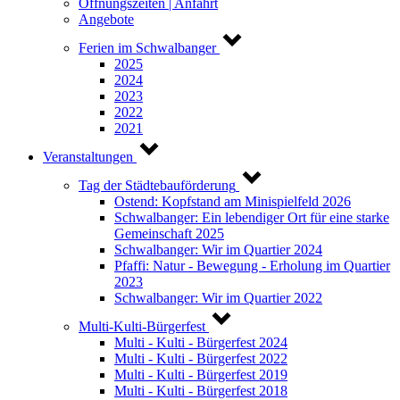
Öffnungszeiten | Anfahrt
Angebote
Ferien im Schwalbanger
2025
2024
2023
2022
2021
Veranstaltungen
Tag der Städtebauförderung
Ostend: Kopfstand am Minispielfeld 2026
Schwalbanger: Ein lebendiger Ort für eine starke
Gemeinschaft 2025
Schwalbanger: Wir im Quartier 2024
Pfaffi: Natur - Bewegung - Erholung im Quartier
2023
Schwalbanger: Wir im Quartier 2022
Multi-Kulti-Bürgerfest
Multi - Kulti - Bürgerfest 2024
Multi - Kulti - Bürgerfest 2022
Multi - Kulti - Bürgerfest 2019
Multi - Kulti - Bürgerfest 2018