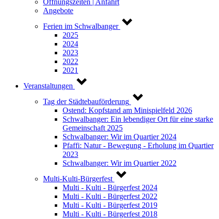
Öffnungszeiten | Anfahrt
Angebote
Ferien im Schwalbanger
2025
2024
2023
2022
2021
Veranstaltungen
Tag der Städtebauförderung
Ostend: Kopfstand am Minispielfeld 2026
Schwalbanger: Ein lebendiger Ort für eine starke
Gemeinschaft 2025
Schwalbanger: Wir im Quartier 2024
Pfaffi: Natur - Bewegung - Erholung im Quartier
2023
Schwalbanger: Wir im Quartier 2022
Multi-Kulti-Bürgerfest
Multi - Kulti - Bürgerfest 2024
Multi - Kulti - Bürgerfest 2022
Multi - Kulti - Bürgerfest 2019
Multi - Kulti - Bürgerfest 2018