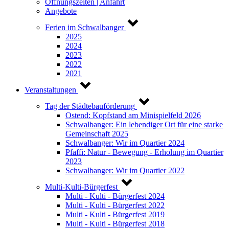
Öffnungszeiten | Anfahrt
Angebote
Ferien im Schwalbanger
2025
2024
2023
2022
2021
Veranstaltungen
Tag der Städtebauförderung
Ostend: Kopfstand am Minispielfeld 2026
Schwalbanger: Ein lebendiger Ort für eine starke
Gemeinschaft 2025
Schwalbanger: Wir im Quartier 2024
Pfaffi: Natur - Bewegung - Erholung im Quartier
2023
Schwalbanger: Wir im Quartier 2022
Multi-Kulti-Bürgerfest
Multi - Kulti - Bürgerfest 2024
Multi - Kulti - Bürgerfest 2022
Multi - Kulti - Bürgerfest 2019
Multi - Kulti - Bürgerfest 2018