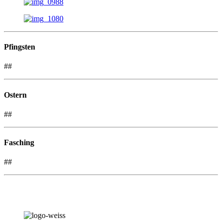
Pfingsten
##
Ostern
##
Fasching
##