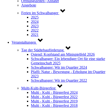
Öffnungszeiten | Anfahrt
Angebote
Ferien im Schwalbanger
2025
2024
2023
2022
2021
Veranstaltungen
Tag der Städtebauförderung
Ostend: Kopfstand am Minispielfeld 2026
Schwalbanger: Ein lebendiger Ort für eine starke
Gemeinschaft 2025
Schwalbanger: Wir im Quartier 2024
Pfaffi: Natur - Bewegung - Erholung im Quartier
2023
Schwalbanger: Wir im Quartier 2022
Multi-Kulti-Bürgerfest
Multi - Kulti - Bürgerfest 2024
Multi - Kulti - Bürgerfest 2022
Multi - Kulti - Bürgerfest 2019
Multi - Kulti - Bürgerfest 2018