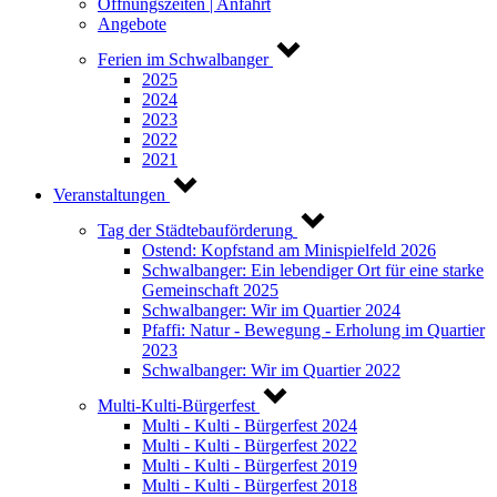
Öffnungszeiten | Anfahrt
Angebote
Ferien im Schwalbanger
2025
2024
2023
2022
2021
Veranstaltungen
Tag der Städtebauförderung
Ostend: Kopfstand am Minispielfeld 2026
Schwalbanger: Ein lebendiger Ort für eine starke
Gemeinschaft 2025
Schwalbanger: Wir im Quartier 2024
Pfaffi: Natur - Bewegung - Erholung im Quartier
2023
Schwalbanger: Wir im Quartier 2022
Multi-Kulti-Bürgerfest
Multi - Kulti - Bürgerfest 2024
Multi - Kulti - Bürgerfest 2022
Multi - Kulti - Bürgerfest 2019
Multi - Kulti - Bürgerfest 2018