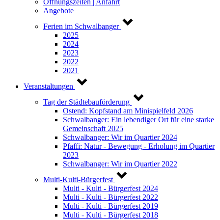
Öffnungszeiten | Anfahrt
Angebote
Ferien im Schwalbanger
2025
2024
2023
2022
2021
Veranstaltungen
Tag der Städtebauförderung
Ostend: Kopfstand am Minispielfeld 2026
Schwalbanger: Ein lebendiger Ort für eine starke
Gemeinschaft 2025
Schwalbanger: Wir im Quartier 2024
Pfaffi: Natur - Bewegung - Erholung im Quartier
2023
Schwalbanger: Wir im Quartier 2022
Multi-Kulti-Bürgerfest
Multi - Kulti - Bürgerfest 2024
Multi - Kulti - Bürgerfest 2022
Multi - Kulti - Bürgerfest 2019
Multi - Kulti - Bürgerfest 2018