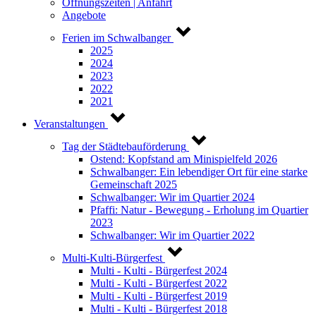
Öffnungszeiten | Anfahrt
Angebote
Ferien im Schwalbanger
2025
2024
2023
2022
2021
Veranstaltungen
Tag der Städtebauförderung
Ostend: Kopfstand am Minispielfeld 2026
Schwalbanger: Ein lebendiger Ort für eine starke
Gemeinschaft 2025
Schwalbanger: Wir im Quartier 2024
Pfaffi: Natur - Bewegung - Erholung im Quartier
2023
Schwalbanger: Wir im Quartier 2022
Multi-Kulti-Bürgerfest
Multi - Kulti - Bürgerfest 2024
Multi - Kulti - Bürgerfest 2022
Multi - Kulti - Bürgerfest 2019
Multi - Kulti - Bürgerfest 2018