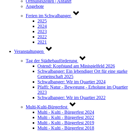
Öffnungszeiten | Anfahrt
Angebote
Ferien im Schwalbanger
2025
2024
2023
2022
2021
Veranstaltungen
Tag der Städtebauförderung
Ostend: Kopfstand am Minispielfeld 2026
Schwalbanger: Ein lebendiger Ort für eine starke
Gemeinschaft 2025
Schwalbanger: Wir im Quartier 2024
Pfaffi: Natur - Bewegung - Erholung im Quartier
2023
Schwalbanger: Wir im Quartier 2022
Multi-Kulti-Bürgerfest
Multi - Kulti - Bürgerfest 2024
Multi - Kulti - Bürgerfest 2022
Multi - Kulti - Bürgerfest 2019
Multi - Kulti - Bürgerfest 2018