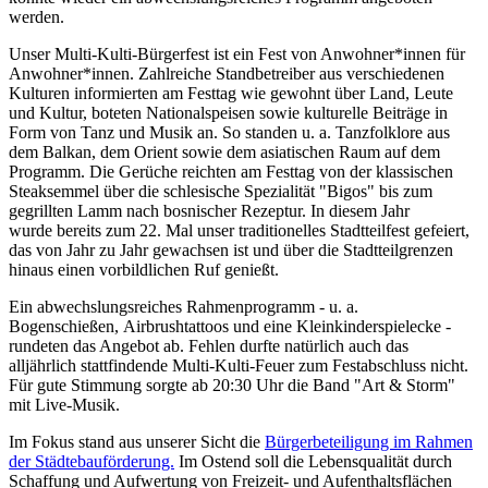
werden.
Unser Multi-Kulti-Bürgerfest ist ein Fest von Anwohner*innen für
Anwohner*innen. Zahlreiche Standbetreiber aus verschiedenen
Kulturen informierten am Festtag wie gewohnt über Land, Leute
und Kultur, boteten Nationalspeisen sowie kulturelle Beiträge in
Form von Tanz und Musik an. So standen u. a. Tanzfolklore aus
dem Balkan, dem Orient sowie dem asiatischen Raum auf dem
Programm. Die Gerüche reichten am Festtag von der klassischen
Steaksemmel über die schlesische Spezialität "Bigos" bis zum
gegrillten Lamm nach bosnischer Rezeptur. In diesem Jahr
wurde bereits zum 22. Mal unser traditionelles Stadtteilfest gefeiert,
das von Jahr zu Jahr gewachsen ist und über die Stadtteilgrenzen
hinaus einen vorbildlichen Ruf genießt.
Ein abwechslungsreiches Rahmenprogramm - u. a.
Bogenschießen, Airbrushtattoos und eine Kleinkinderspielecke -
rundeten das Angebot ab. Fehlen durfte natürlich auch das
alljährlich stattfindende Multi-Kulti-Feuer zum Festabschluss nicht.
Für gute Stimmung sorgte ab 20:30 Uhr die Band "Art & Storm"
mit Live-Musik.
Im Fokus stand aus unserer Sicht die
Bürgerbeteiligung im Rahmen
der Städtebauförderung.
Im Ostend soll die Lebensqualität durch
Schaffung und Aufwertung von Freizeit- und Aufenthaltsflächen