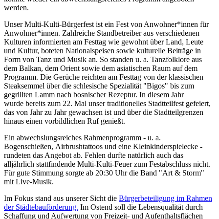
werden.
Unser Multi-Kulti-Bürgerfest ist ein Fest von Anwohner*innen für
Anwohner*innen. Zahlreiche Standbetreiber aus verschiedenen
Kulturen informierten am Festtag wie gewohnt über Land, Leute
und Kultur, boteten Nationalspeisen sowie kulturelle Beiträge in
Form von Tanz und Musik an. So standen u. a. Tanzfolklore aus
dem Balkan, dem Orient sowie dem asiatischen Raum auf dem
Programm. Die Gerüche reichten am Festtag von der klassischen
Steaksemmel über die schlesische Spezialität "Bigos" bis zum
gegrillten Lamm nach bosnischer Rezeptur. In diesem Jahr
wurde bereits zum 22. Mal unser traditionelles Stadtteilfest gefeiert,
das von Jahr zu Jahr gewachsen ist und über die Stadtteilgrenzen
hinaus einen vorbildlichen Ruf genießt.
Ein abwechslungsreiches Rahmenprogramm - u. a.
Bogenschießen, Airbrushtattoos und eine Kleinkinderspielecke -
rundeten das Angebot ab. Fehlen durfte natürlich auch das
alljährlich stattfindende Multi-Kulti-Feuer zum Festabschluss nicht.
Für gute Stimmung sorgte ab 20:30 Uhr die Band "Art & Storm"
mit Live-Musik.
Im Fokus stand aus unserer Sicht die
Bürgerbeteiligung im Rahmen
der Städtebauförderung.
Im Ostend soll die Lebensqualität durch
Schaffung und Aufwertung von Freizeit- und Aufenthaltsflächen