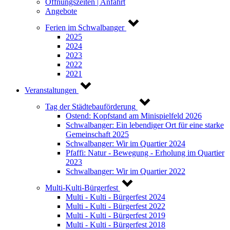
Öffnungszeiten | Anfahrt
Angebote
Ferien im Schwalbanger
2025
2024
2023
2022
2021
Veranstaltungen
Tag der Städtebauförderung
Ostend: Kopfstand am Minispielfeld 2026
Schwalbanger: Ein lebendiger Ort für eine starke
Gemeinschaft 2025
Schwalbanger: Wir im Quartier 2024
Pfaffi: Natur - Bewegung - Erholung im Quartier
2023
Schwalbanger: Wir im Quartier 2022
Multi-Kulti-Bürgerfest
Multi - Kulti - Bürgerfest 2024
Multi - Kulti - Bürgerfest 2022
Multi - Kulti - Bürgerfest 2019
Multi - Kulti - Bürgerfest 2018