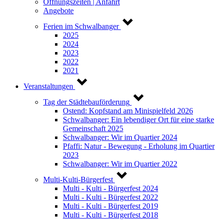
Öffnungszeiten | Anfahrt
Angebote
Ferien im Schwalbanger
2025
2024
2023
2022
2021
Veranstaltungen
Tag der Städtebauförderung
Ostend: Kopfstand am Minispielfeld 2026
Schwalbanger: Ein lebendiger Ort für eine starke
Gemeinschaft 2025
Schwalbanger: Wir im Quartier 2024
Pfaffi: Natur - Bewegung - Erholung im Quartier
2023
Schwalbanger: Wir im Quartier 2022
Multi-Kulti-Bürgerfest
Multi - Kulti - Bürgerfest 2024
Multi - Kulti - Bürgerfest 2022
Multi - Kulti - Bürgerfest 2019
Multi - Kulti - Bürgerfest 2018