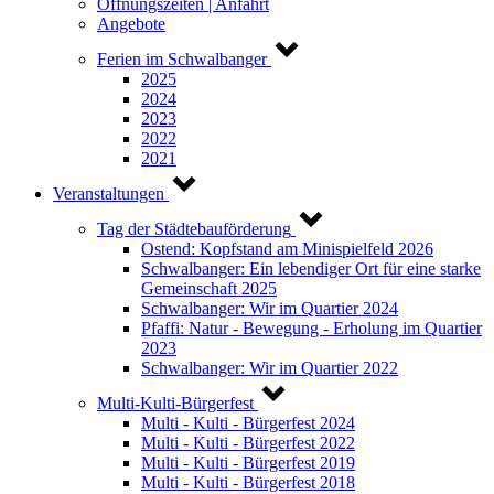
Öffnungszeiten | Anfahrt
Angebote
Ferien im Schwalbanger
2025
2024
2023
2022
2021
Veranstaltungen
Tag der Städtebauförderung
Ostend: Kopfstand am Minispielfeld 2026
Schwalbanger: Ein lebendiger Ort für eine starke
Gemeinschaft 2025
Schwalbanger: Wir im Quartier 2024
Pfaffi: Natur - Bewegung - Erholung im Quartier
2023
Schwalbanger: Wir im Quartier 2022
Multi-Kulti-Bürgerfest
Multi - Kulti - Bürgerfest 2024
Multi - Kulti - Bürgerfest 2022
Multi - Kulti - Bürgerfest 2019
Multi - Kulti - Bürgerfest 2018