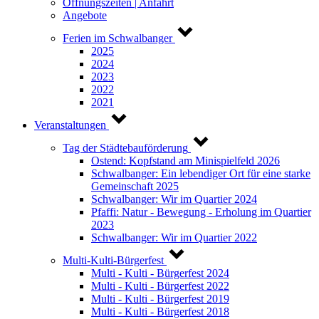
Öffnungszeiten | Anfahrt
Angebote
Ferien im Schwalbanger
2025
2024
2023
2022
2021
Veranstaltungen
Tag der Städtebauförderung
Ostend: Kopfstand am Minispielfeld 2026
Schwalbanger: Ein lebendiger Ort für eine starke
Gemeinschaft 2025
Schwalbanger: Wir im Quartier 2024
Pfaffi: Natur - Bewegung - Erholung im Quartier
2023
Schwalbanger: Wir im Quartier 2022
Multi-Kulti-Bürgerfest
Multi - Kulti - Bürgerfest 2024
Multi - Kulti - Bürgerfest 2022
Multi - Kulti - Bürgerfest 2019
Multi - Kulti - Bürgerfest 2018