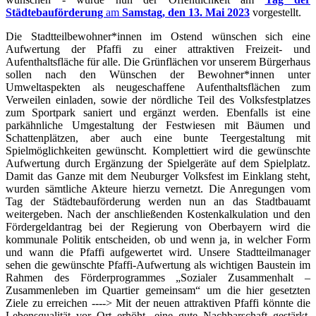
Städtebauförderung
am
Samstag, den 13. Mai 2023
vorgestellt.
Die Stadtteilbewohner*innen im Ostend wünschen sich eine
Aufwertung der Pfaffi zu einer attraktiven Freizeit- und
Aufenthaltsfläche für alle. Die Grünflächen vor unserem Bürgerhaus
sollen nach den Wünschen der Bewohner*innen unter
Umweltaspekten als neugeschaffene Aufenthaltsflächen zum
Verweilen einladen, sowie der nördliche Teil des Volksfestplatzes
zum Sportpark saniert und ergänzt werden. Ebenfalls ist eine
parkähnliche Umgestaltung der Festwiesen mit Bäumen und
Schattenplätzen, aber auch eine bunte Teergestaltung mit
Spielmöglichkeiten gewünscht. Komplettiert wird die gewünschte
Aufwertung durch Ergänzung der Spielgeräte auf dem Spielplatz.
Damit das Ganze mit dem Neuburger Volksfest im Einklang steht,
wurden sämtliche Akteure hierzu vernetzt. Die Anregungen vom
Tag der Städtebauförderung werden nun an das Stadtbauamt
weitergeben. Nach der anschließenden Kostenkalkulation und den
Fördergeldantrag bei der Regierung von Oberbayern wird die
kommunale Politik entscheiden, ob und wenn ja, in welcher Form
und wann die Pfaffi aufgewertet wird. Unsere Stadtteilmanager
sehen die gewünschte Pfaffi-Aufwertung als wichtigen Baustein im
Rahmen des Förderprogrammes „Sozialer Zusammenhalt –
Zusammenleben im Quartier gemeinsam“ um die hier gesetzten
Ziele zu erreichen ----> Mit der neuen attraktiven Pfaffi könnte die
Lebensqualität vor Ort erhöht, eine gute Nachbarschaft gestärkt,