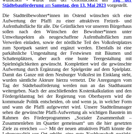
Städtebauförderung
am
Samstag, den 13. Mai 2023
vorgestellt.
Die Stadtteilbewohner*innen im Ostend wünschen sich eine
Aufwertung der Pfaffi zu einer attraktiven Freizeit- und
Aufenthaltsfläche für alle. Die Grünflächen vor unserem Bürgerhaus
sollen nach den Wünschen der Bewohner*innen unter
Umweltaspekten als neugeschaffene Aufenthaltsflächen zum
Verweilen einladen, sowie der nördliche Teil des Volksfestplatzes
zum Sportpark saniert und ergänzt werden. Ebenfalls ist eine
parkähnliche Umgestaltung der Festwiesen mit Bäumen und
Schattenplätzen, aber auch eine bunte Teergestaltung mit
Spielmöglichkeiten gewünscht. Komplettiert wird die gewünschte
Aufwertung durch Ergänzung der Spielgeräte auf dem Spielplatz.
Damit das Ganze mit dem Neuburger Volksfest im Einklang steht,
wurden sämtliche Akteure hierzu vernetzt. Die Anregungen vom
Tag der Städtebauförderung werden nun an das Stadtbauamt
weitergeben. Nach der anschließenden Kostenkalkulation und den
Fördergeldantrag bei der Regierung von Oberbayern wird die
kommunale Politik entscheiden, ob und wenn ja, in welcher Form
und wann die Pfaffi aufgewertet wird. Unsere Stadtteilmanager
sehen die gewünschte Pfaffi-Aufwertung als wichtigen Baustein im
Rahmen des Förderprogrammes „Sozialer Zusammenhalt –
Zusammenleben im Quartier gemeinsam“ um die hier gesetzten
Ziele zu erreichen ----> Mit der neuen attraktiven Pfaffi könnte die
Lebensqualität vor Ort erhöht, eine gute Nachbarschaft gestärkt,