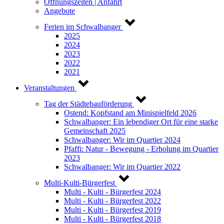
Öffnungszeiten | Anfahrt
Angebote
Ferien im Schwalbanger
2025
2024
2023
2022
2021
Veranstaltungen
Tag der Städtebauförderung
Ostend: Kopfstand am Minispielfeld 2026
Schwalbanger: Ein lebendiger Ort für eine starke
Gemeinschaft 2025
Schwalbanger: Wir im Quartier 2024
Pfaffi: Natur - Bewegung - Erholung im Quartier
2023
Schwalbanger: Wir im Quartier 2022
Multi-Kulti-Bürgerfest
Multi - Kulti - Bürgerfest 2024
Multi - Kulti - Bürgerfest 2022
Multi - Kulti - Bürgerfest 2019
Multi - Kulti - Bürgerfest 2018